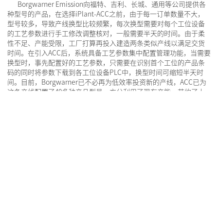
Borgwarner Emission向福特、吉利、长城、通用等公司提供各
种型号的产品，在选择iPlant-ACC之前，由于每一订单数量不大，
型号较多，导致产线换型比较频繁，每次换型需要对每个工位设备
的工艺参数进行手工修改调整核对，一般需要半天的时间。由于柔
性不足、产能受限，工厂打算再投入建造两条类似产线以满足交货
时间。在引入ACC后，系统具备工艺参数集中配置管理功能，当需要
换型时，事先配置好的工艺参数，只需要在识别首个工位的产品条
码的同时将参数下载到各工位设备PLC中，换型时间可缩短半天时
间。目前，Borgwarner已不必再为低效率投资新的产线，ACC已为
这条产线配置了40多种产品型号，充分利用了现有产能，节约了上
千万的巨额投资。
iPlant-ACC具备一键换型的功能，可实现整线换型和指定工位换
型。ACC还将与产品型号对应的工装、备品备件纳入管理，优化了齐
套管理，大大缩短了换型时间和提高了准确性。
上一个：
韩国大星电子产品生产工厂
下一个：
ZF-TRW－ABS 防抱死制动系统生产线