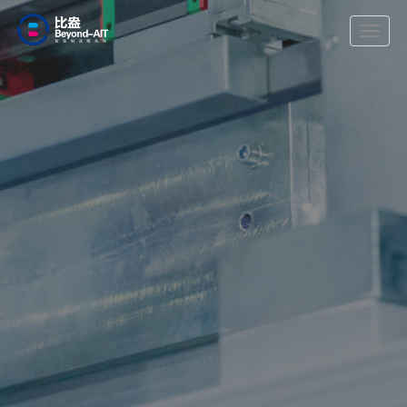
切
换
导
航